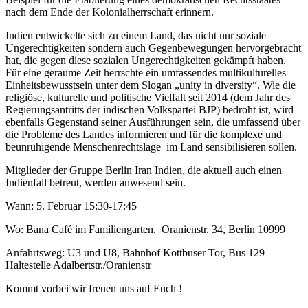
nach dem Ende der Kolonialherrschaft erinnern.
Indien entwickelte sich zu einem Land, das nicht nur soziale
Ungerechtigkeiten sondern auch Gegenbewegungen hervorgebracht
hat, die gegen diese sozialen Ungerechtigkeiten gekämpft haben.
Für eine geraume Zeit herrschte ein umfassendes
multikulturelles
Einheitsbewusstsein unter dem Slogan „unity in diversity“. Wie die
religiöse, kulturelle und politische Vielfalt seit 2014 (dem Jahr des
Regierungsantritts der indischen Volkspartei BJP) bedroht ist, wird
ebenfalls Gegenstand seiner Ausführungen sein,
die umfassend über
die Probleme des Landes informieren und für die komplexe und
beunruhigende Menschenrechtslage
im Land sensibilisieren sollen.
Mitglieder der Gruppe Berlin Iran Indien, die aktuell auch einen
Indienfall betreut, werden anwesend sein.
Wann: 5. Februar 15:30-17:45
Wo: Bana Café im Familiengarten,
Oranienstr. 34, Berlin 10999
Anfahrtsweg: U3 und U8, Bahnhof Kottbuser Tor, Bus 129
Haltestelle Adalbertstr./Oranienstr
Kommt vorbei wir freuen uns auf Euch !