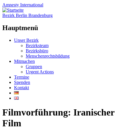
Amnesty
International
Bezirk Berlin Brandenburg
Hauptmenü
Zum
Unser Bezirk
Inhalt
Bezirksteam
springen
Bezirksbüro
Menschenrechtsbildung
Mitmachen
Gruppen
Urgent Actions
Termine
Spenden
Kontakt
Filmvorführung: Iranischer
Film