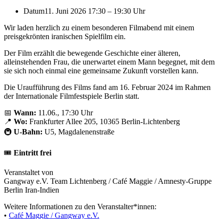
Datum
11. Juni 2026 17:30
–
19:30 Uhr
Wir laden herzlich zu einem besonderen Filmabend mit einem
preisgekrönten iranischen Spielfilm ein.
Der Film erzählt die bewegende Geschichte einer älteren,
alleinstehenden Frau, die unerwartet einem Mann begegnet, mit dem
sie sich noch einmal eine gemeinsame Zukunft vorstellen kann.
Die Uraufführung des Films fand am 16. Februar 2024 im Rahmen
der
Internationale Filmfestspiele Berlin
statt.
📅
Wann:
11.06., 17:30 Uhr
📍
Wo:
Frankfurter Allee 205, 10365 Berlin-Lichtenberg
🚇
U-Bahn:
U5, Magdalenenstraße
🎟️
Eintritt frei
Veranstaltet von
Gangway e.V. Team Lichtenberg
/
Café Maggie
/
Amnesty-Gruppe
Berlin Iran-Indien
Weitere Informationen zu den Veranstalter*innen:
•
Café Maggie / Gangway e.V.