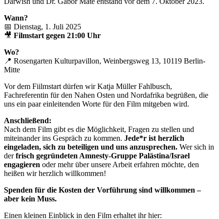
Darwish und Dr. Gabor Maté entstand vor dem 7. Oktober 2023.
Wann?
📅 Dienstag, 1. Juli 2025
🎥
Filmstart gegen 21:00 Uhr
Wo?
📍 Rosengarten Kulturpavillon, Weinbergsweg 13, 10119 Berlin-
Mitte
Vor dem Fiilmstart dürfen wir Katja Müller Fahlbusch,
Fachreferentin für den Nahen Osten und Nordafrika begrüßen, die
uns ein paar einleitenden Worte für den Film mitgeben wird.
Anschließend:
Nach dem Film gibt es die Möglichkeit, Fragen zu stellen und
miteinander ins Gespräch zu kommen.
Jede*r ist herzlich
eingeladen, sich zu beteiligen und uns anzusprechen.
Wer sich in
der
frisch gegründeten Amnesty-Gruppe Palästina/Israel
engagieren
oder mehr über unsere Arbeit erfahren möchte, den
heißen wir herzlich willkommen!
Spenden für die Kosten der Vorführung sind willkommen –
aber kein Muss.
Einen kleinen Einblick in den Film erhaltet ihr hier: