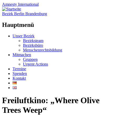
Amnesty
International
Bezirk Berlin Brandenburg
Hauptmenü
Zum
Unser Bezirk
Inhalt
Bezirksteam
springen
Bezirksbüro
Menschenrechtsbildung
Mitmachen
Gruppen
Urgent Actions
Termine
Spenden
Kontakt
Freiluftkino: „Where Olive
Trees Weep“